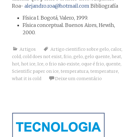
Roa-
alejandro.roa@hotmail.com
Bibliografía
Física I. Bogotá, Valero, 1999.
Física conceptual. Buenos Aires, Hewih,
2000.
Artigos
Artigo cientifico sobre gelo
,
calor
,
cold
,
cold does not exist
,
frio
,
gelo
,
gelo quente
,
heat
,
hot
,
hot ice
,
Ice
,
o frio não existe
,
oque é frio
,
quente
,
Scientific paper on ice
,
temperatura
,
temperature
,
what it is cold
Deixe um comentário