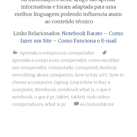
informativas e foram adaptada para uma
melhor linguagem podendo influencia assim
ao conteúdo técnico
Links Relacionados:
Notebook Barato
–
Como
fazer um Site
–
Como Funciona o E-mail
Aprenda a compra um computador
Aprenda a compra um computador
,
como escolher
um computador
,
Computado
,
Computed
,
desktop
,
everything about computers
,
how to bay a PC
,
how to
choose a computer
,
laptop
,
Learn how to buy a
computer
,
Notebook
,
notebook what is
,
o que é
notebook
,
o que é pc
,
tablet
,
tablett
,
tudo sobre
computadores
,
what is pc
44 Comentários