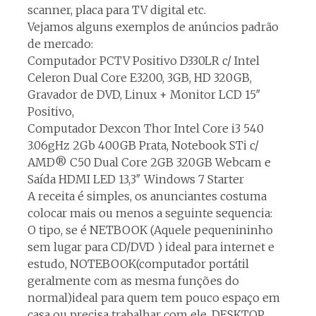
scanner, placa para TV digital etc.
Vejamos alguns exemplos de anúncios padrão
de mercado:
Computador PCTV Positivo D330LR c/ Intel
Celeron Dual Core E3200, 3GB, HD 320GB,
Gravador de DVD, Linux + Monitor LCD 15″
Positivo,
Computador Dexcon Thor Intel Core i3 540
3.06gHz 2Gb 400GB Prata, Notebook STi c/
AMD® C50 Dual Core 2GB 320GB Webcam e
Saída HDMI LED 13,3″ Windows 7 Starter
A receita é simples, os anunciantes costuma
colocar mais ou menos a seguinte sequencia:
O tipo, se é NETBOOK (Aquele pequenininho
sem lugar para CD/DVD ) ideal para internet e
estudo, NOTEBOOK(computador portátil
geralmente com as mesma funções do
normal)ideal para quem tem pouco espaço em
casa ou precisa trabalhar com ele, DESKTOP