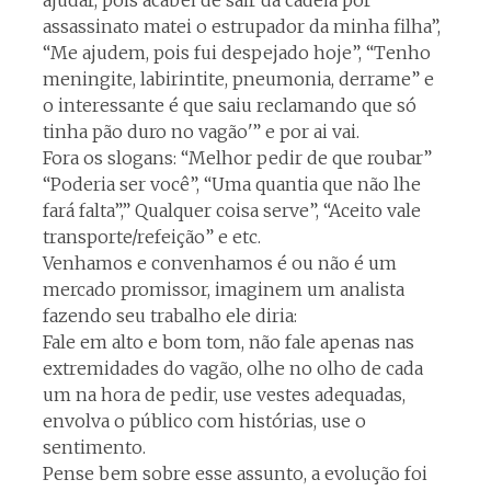
ajudar, pois acabei de sair da cadeia por
assassinato matei o estrupador da minha filha”,
“Me ajudem, pois fui despejado hoje”, “Tenho
meningite, labirintite, pneumonia, derrame” e
o interessante é que saiu reclamando que só
tinha pão duro no vagão'” e por ai vai.
Fora os slogans: “Melhor pedir de que roubar”
“Poderia ser você”, “Uma quantia que não lhe
fará falta”,” Qualquer coisa serve”, “Aceito vale
transporte/refeição” e etc.
Venhamos e convenhamos é ou não é um
mercado promissor, imaginem um analista
fazendo seu trabalho ele diria:
Fale em alto e bom tom, não fale apenas nas
extremidades do vagão, olhe no olho de cada
um na hora de pedir, use vestes adequadas,
envolva o público com histórias, use o
sentimento.
Pense bem sobre esse assunto, a evolução foi